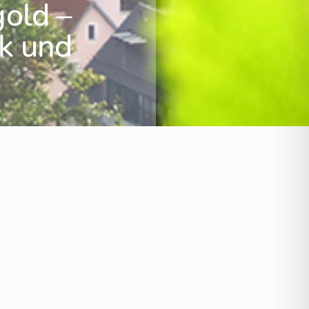
gold –
k und