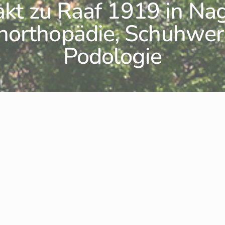
kt zu Raaf 1919 in Na
horthopädie, Schuhwer
Podologie