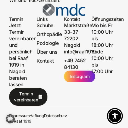
Wir sind mdc-zertifiziert:
Termin
Links
Kontakt
Öffnungszeiten
Jetzt
Schuhe
Marktstraße
Mo bis Fr
Termin
33-37
10:00 Uhr
Orthopädie
vereinbaren
72202
bis
Podologie
und
Nagold
18:00 Uhr
persönlich
info@raaf1919.de
Sa
Über uns
bei Raaf
10:00 Uhr
+49 7452
Kontakt
1919 in
bis
84130
Nagold
17:00 Uhr
Instagram
beraten
lassen.
Termin
vereinbaren
Impressum
Haftung
Datenschutz
© Raaf 1919